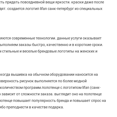
ость придать повседневной вещи яркости. краски даже после
ят. создается логотип lifan санк-петербург из специальных
няются современные технологии. данные услуги оказывает
выполняем заказы быстро, качественно и в короткие сроки.
м стильные и веселые брендовые логотипы на женских и
. когда вышивка на обычном оборудовании наносится на
оверхность рисунок выполняется по более модной
количеством программ.полотенце с логотипом lifan (санк-
о зависит от сложности заказа. выглядит оно на полотенце
олотенце повышает популярность бренда и повышает спрос на
либо преподнести в качестве подарка.