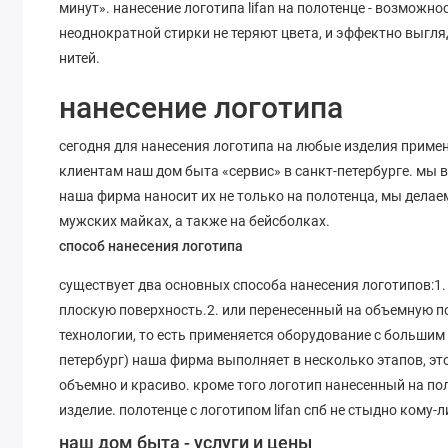
минут». нанесение логотипа lifan на полотенце - возможн
неоднократной стирки не теряют цвета, и эффектно выгляд
нитей.
нанесение логотипа
сегодня для нанесения логотипа на любые изделия приме
клиентам наш дом быта «сервис» в санкт-петербурге. мы 
наша фирма наносит их не только на полотенца, мы делае
мужских майках, а также на бейсболках.
способ нанесения логотипа
существует два основных способа нанесения логотипов:1
плоскую поверхность.2. или перенесенный на объемную п
технологии, то есть применяется оборудование с большим 
петербург) наша фирма выполняет в несколько этапов, эт
объемно и красиво. кроме того логотип нанесенный на п
изделие. полотенце с логотипом lifan спб не стыдно кому-
наш дом быта - услуги и цены