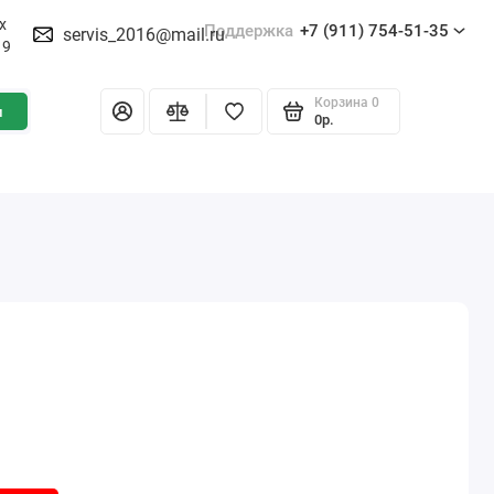
х
Поддержка
+7 (911) 754-51-35
servis_2016@mail.ru
19
Корзина
0
и
0р.