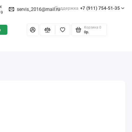
х
Поддержка
+7 (911) 754-51-35
servis_2016@mail.ru
19
Корзина
0
и
0р.