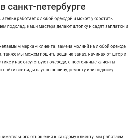
в санкт-петербурге
. ателье работает с любой одеждой и может укоротить
нем подклад. наши мастера делают штопку и садят заплатки и
 желаемым меркам клиента. замена молний на любой одежде,
а. также мы можем пошить вещи на заказ, начиная от штор и
тике у нас отсутствуют очереди, а постоянные клиенты
 найти все виды слуг по пошиву, ремонту или подшиву
 внимательного отношения к каждому клиенту. мы работаем