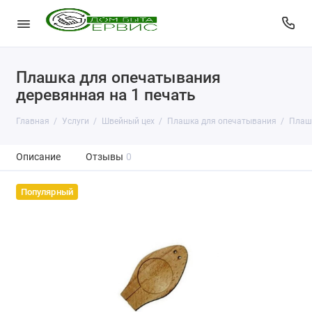
Плашка для опечатывания
деревянная на 1 печать
Главная
Услуги
Швейный цех
Плашка для опечатывания
Плашк
Описание
Отзывы
0
Популярный