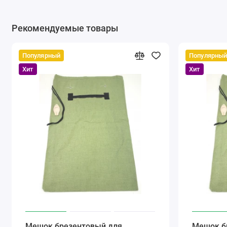
Рекомендуемые товары
Популярный
Популярны
Хит
Хит
Мешок брезентовый для
Мешок б