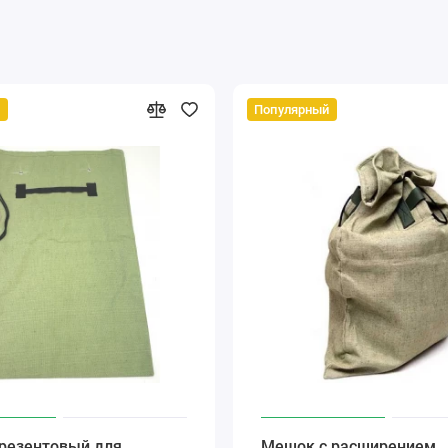
й
Популярный
резентовый для
Мешок с расширением