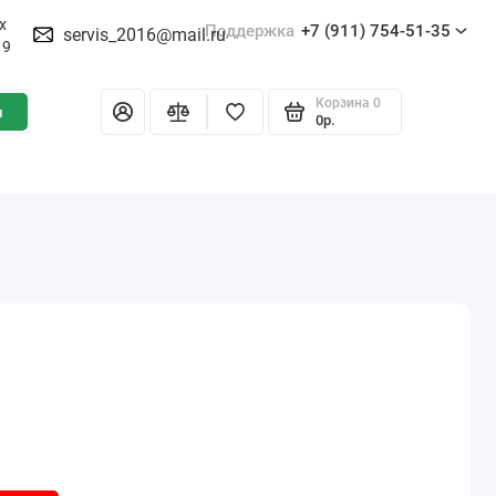
х
Поддержка
+7 (911) 754-51-35
servis_2016@mail.ru
19
Корзина
0
и
0р.