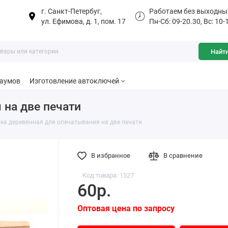
г. Санкт-Петербуг,
Работаем без выходны
ул. Ефимова, д. 1, пом. 17
Пн-Сб: 09-20.30, Вс: 10-
Найт
баумов
Изготовление автоключей
 на две печати
ка деревянная для опечатывания на две печати
В избранное
В сравнение
Код товара: 1527
60р.
Оптовая цена по запросу