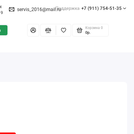
х
Поддержка
+7 (911) 754-51-35
servis_2016@mail.ru
19
Корзина
0
и
0р.