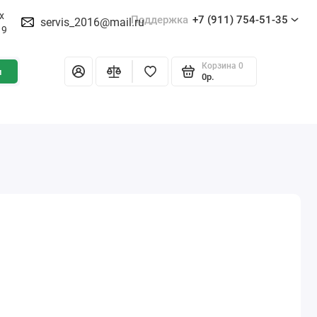
х
Поддержка
+7 (911) 754-51-35
servis_2016@mail.ru
19
Корзина
0
и
0р.