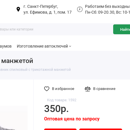
г. Санкт-Петербуг,
Работаем без выходны
ул. Ефимова, д. 1, пом. 17
Пн-Сб: 09-20.30, Вс: 10-
Найт
баумов
Изготовление автоключей
й манжетой
вник спилковый с трикотажной манжетой
В избранное
В сравнение
Код товара: 1592
350р.
Оптовая цена по запросу