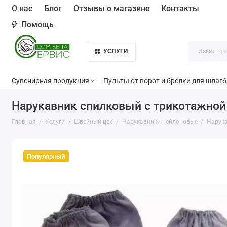
О нас
Блог
Отзывы о магазине
Контакты
Помощь
УСЛУГИ
Сувенирная продукция
Пульты от ворот и брелки для шлаг
Нарукавник спилковый с трикотажно
Главная
Услуги
Швейный цех
Нарукавники нейлоновые
Нарука
Популярный