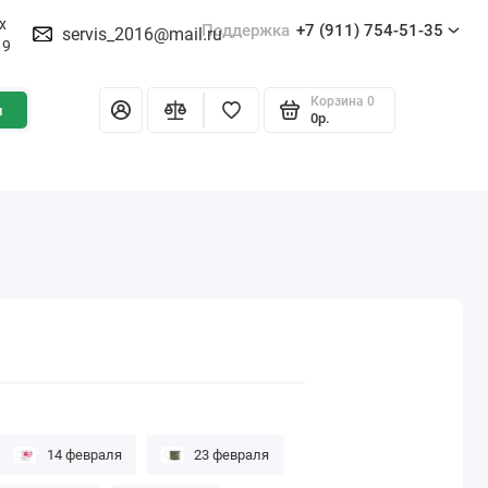
х
Поддержка
+7 (911) 754-51-35
servis_2016@mail.ru
19
Корзина
0
и
0р.
14 февраля
23 февраля