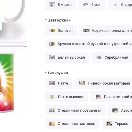
8 марта
9 мая
Сваде
Цвет кружки
Золотая
Кружка с полем для 
Кружка с цветной ручкой и внутренней 
Белая высокая
Серебрянная
Тип кружки
Латте
Пивной бокал матовый
Латте высокая
Бокал пивной 
Стеклянная прозрачная
Автом
Стеклянная матовая
Термос