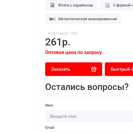
Фляга с карабином
С формой н
Металлическая эмалированная
Код товара: 1665
261р.
Оптовая цена по запросу
Заказать
Быстрый 
Остались вопросы?
Имя
Email