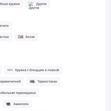
бные кружки
Другое
печати
частью
Белая
Кружка с блюдцем и ложкой
керамический
Термостакан
обильная термокружка
Хамелеон