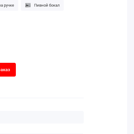
а ручке
Пивной бокал
заказ