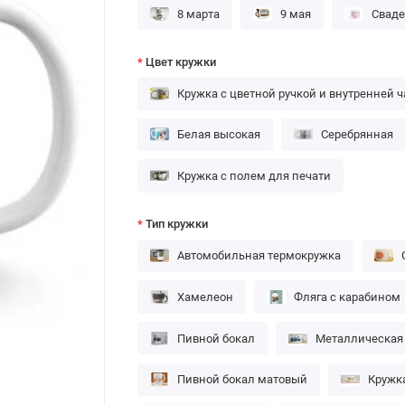
8 марта
9 мая
Сваде
Цвет кружки
Кружка с цветной ручкой и внутренней 
Белая высокая
Серебрянная
Кружка с полем для печати
Тип кружки
Автомобильная термокружка
Хамелеон
Фляга с карабином
Пивной бокал
Металлическая
Пивной бокал матовый
Кружк