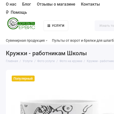
О нас
Блог
Отзывы о магазине
Контакты
Помощь
УСЛУГИ
Сувенирная продукция
Пульты от ворот и брелки для шлаг
Кружки - работникам Школы
Главная
Услуги
Фото услуги
Фото на кружке
Кружки - работни
Популярный