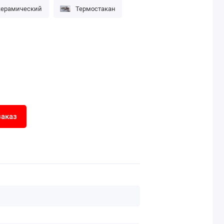
керамический
Термостакан
заказ