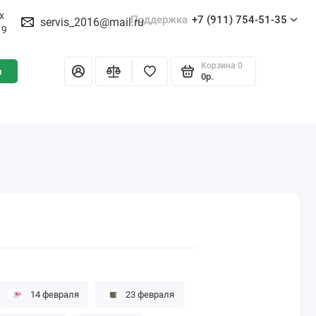
х
Поддержка
+7 (911) 754-51-35
servis_2016@mail.ru
19
Корзина
0
и
0р.
14 февраля
23 февраля