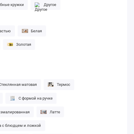
бные кружки
Другое
частью
Белая
Золотая
Стеклянная матовая
Термос
С формой на ручке
 эмалированная
Латте
а с блюдцем и ложкой