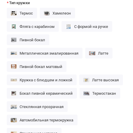
Тип кружки
Термос
Хамелеон
Фляга с карабином
С формой на ручке
Пивной бокал
Металлическая эмалированная
Латте
Пивной бокал матовый
Кружка с блюдцем и ложкой
Латте высокая
Бокал пивной керамический
Термостакан
Стеклянная прозрачная
Автомобильная термокружка