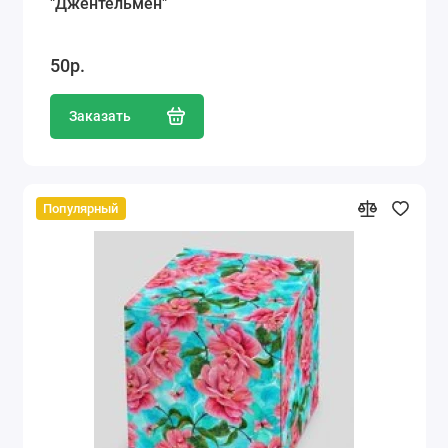
"Джентельмен"
50р.
Заказать
Популярный