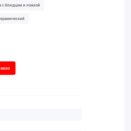
а с блюдцем и ложкой
керамический
заказ