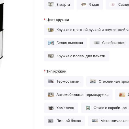
8 марта
9 мая
Сваде
Цвет кружки
Кружка с цветной ручкой и внутренней 
Белая высокая
Серебрянная
Кружка с полем для печати
Тип кружки
Термостакан
Стеклянная про
Автомобильная термокружка
Хамелеон
Фляга с карабином
Пивной бокал
Металлическая