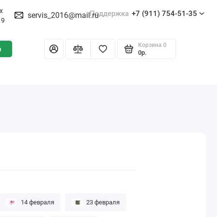
х
Поддержка
+7 (911) 754-51-35
servis_2016@mail.ru
19
Корзина
0
и
0р.
14 февраля
23 февраля