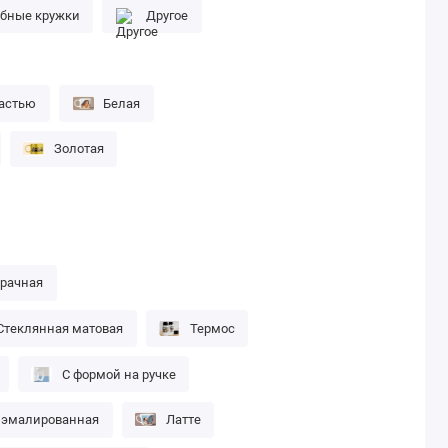
бные кружки
Другое
частью
Белая
Золотая
зрачная
Стеклянная матовая
Термос
С формой на ручке
 эмалированная
Латте