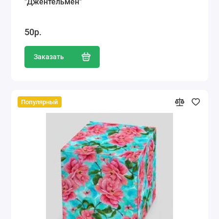
"Джентельмен"
50р.
Заказать
Популярный