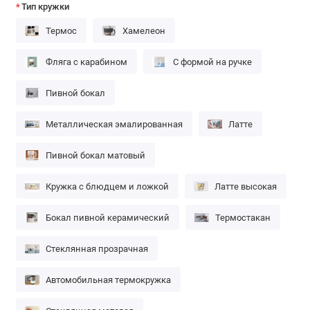
Тип кружки
Термос
Хамелеон
Фляга с карабином
С формой на ручке
Пивной бокал
Металлическая эмалированная
Латте
Пивной бокал матовый
Кружка с блюдцем и ложкой
Латте высокая
Бокал пивной керамический
Термостакан
Стеклянная прозрачная
Автомобильная термокружка