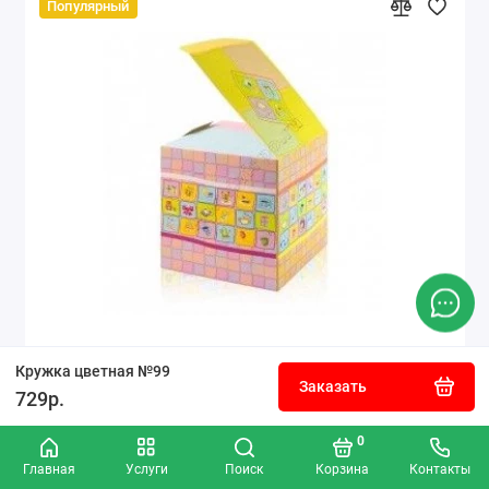
Популярный
Коробка для кружки подарочная розовая
Кружка цветная №99
Заказать
729р.
0
50р.
Главная
Услуги
Поиск
Корзина
Контакты