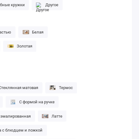
бные кружки
Другое
частью
Белая
Золотая
Стеклянная матовая
Термос
С формой на ручке
 эмалированная
Латте
а с блюдцем и ложкой