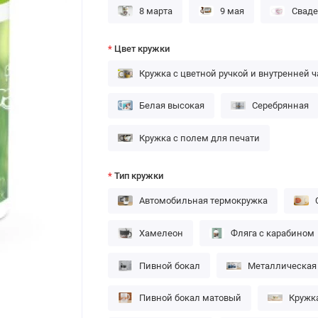
8 марта
9 мая
Сваде
Цвет кружки
Кружка с цветной ручкой и внутренней 
Белая высокая
Серебрянная
Кружка с полем для печати
Тип кружки
Автомобильная термокружка
Хамелеон
Фляга с карабином
Пивной бокал
Металлическая
Пивной бокал матовый
Кружк