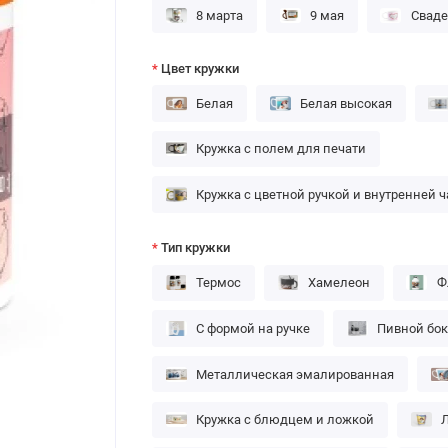
8 марта
9 мая
Сваде
Цвет кружки
Белая
Белая высокая
Кружка с полем для печати
Кружка с цветной ручкой и внутренней 
Тип кружки
Термос
Хамелеон
Ф
С формой на ручке
Пивной бо
Металлическая эмалированная
Кружка с блюдцем и ложкой
Л