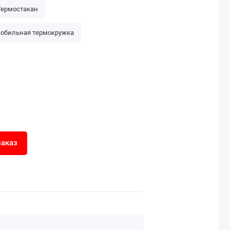
Термостакан
обильная термокружка
заказ