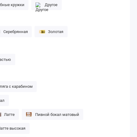
бные кружки
Другое
Серебрянная
Золотая
частью
ляга с карабином
кал
Латте
Пивной бокал матовый
атте высокая