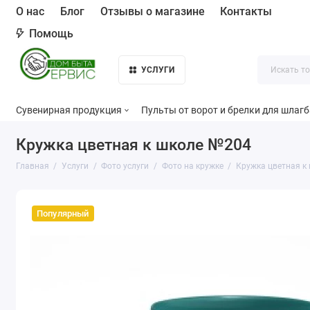
О нас
Блог
Отзывы о магазине
Контакты
Помощь
УСЛУГИ
Сувенирная продукция
Пульты от ворот и брелки для шлаг
Кружка цветная к школе №204
Главная
Услуги
Фото услуги
Фото на кружке
Кружка цветная к
Популярный