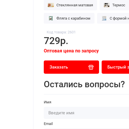
Стеклянная матовая
Термос
Фляга с карабином
С формой н
Код товара: 2601
729р.
Оптовая цена по запросу
Заказать
Быстрый 
Остались вопросы?
Имя
Email