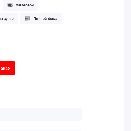
Хамелеон
а ручке
Пивной бокал
заказ