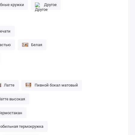
бные кружки
Другое
печати
частью
Белая
Латте
Пивной бокал матовый
атте высокая
Термостакан
обильная термокружка