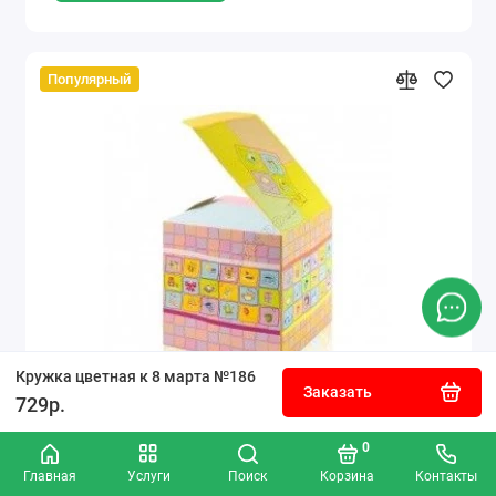
Популярный
Кружка цветная к 8 марта №186
Заказать
729р.
Коробка для кружки подарочная розовая
0
Главная
Услуги
Поиск
Корзина
Контакты