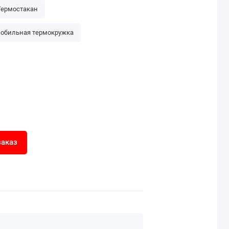
Термостакан
обильная термокружка
заказ