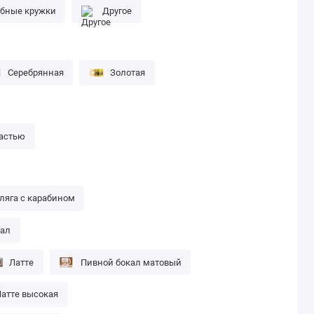
бные кружки
Другое
Серебрянная
Золотая
частью
ляга с карабином
кал
Латте
Пивной бокал матовый
атте высокая