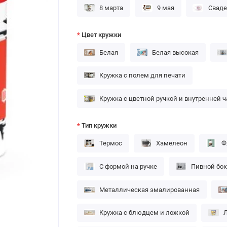
8 марта
9 мая
Сваде
Цвет кружки
Белая
Белая высокая
Кружка с полем для печати
Кружка с цветной ручкой и внутренней 
Тип кружки
Термос
Хамелеон
Ф
С формой на ручке
Пивной бо
Металлическая эмалированная
Кружка с блюдцем и ложкой
Л