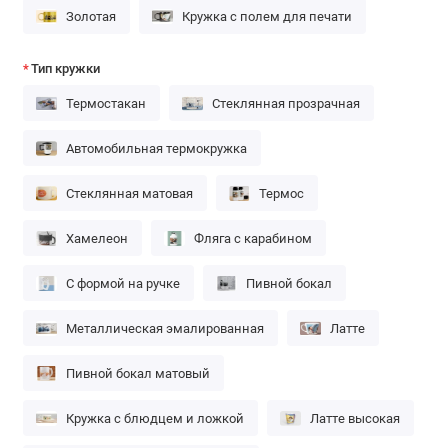
Золотая
Кружка с полем для печати
Тип кружки
Термостакан
Стеклянная прозрачная
Автомобильная термокружка
Стеклянная матовая
Термос
Хамелеон
Фляга с карабином
С формой на ручке
Пивной бокал
Металлическая эмалированная
Латте
Пивной бокал матовый
Кружка с блюдцем и ложкой
Латте высокая