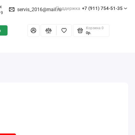
х
Поддержка
+7 (911) 754-51-35
servis_2016@mail.ru
19
Корзина
0
и
0р.