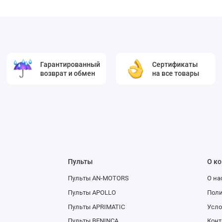
Гарантированный
Сертификаты
возврат и обмен
на все товары
Пульты
О к
Пульты AN-MOTORS
О на
Пульты APOLLO
Поли
Пульты APRIMATIC
Усло
Пульты BENINCA
Конт