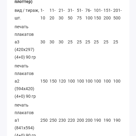
плоттер)
вид / тираж,
1-
11-
21-
31-
51-
76-
101-
151-
201-
501-
шт.
10
20
30
50
75
100
150
200
500
1000
печать
плакатов
а3
30
30
30
25
25
25
25
25
25
25
(420х297)
(4+0) 90 гр
печать
плакатов
а2
150
150
120
100
100
100
100
100
100
100
(594х420)
(4+0) 90 гр
печать
плакатов
а1
250
250
230
220
200
200
190
190
190
190
(841х594)
(4+0) 90 гр