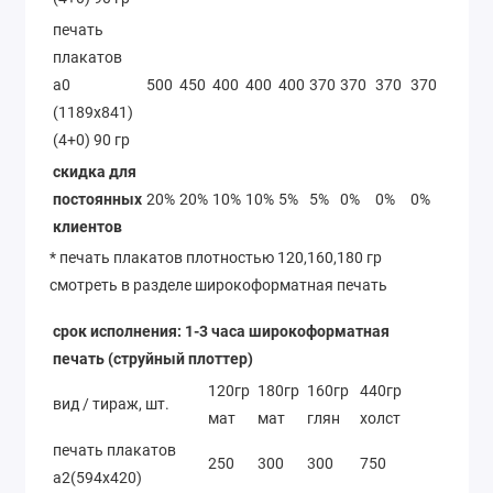
печать
плакатов
а0
500
450
400
400
400
370
370
370
370
370
(1189х841)
(4+0) 90 гр
скидка для
постоянных
20%
20%
10%
10%
5%
5%
0%
0%
0%
0%
клиентов
* печать плакатов плотностью 120,160,180 гр
смотреть в разделе широкоформатная печать
срок исполнения: 1-3 часа широкоформатная
печать (струйный плоттер)
120гр
180гр
160гр
440гр
вид / тираж, шт.
мат
мат
глян
холст
печать плакатов
250
300
300
750
а2(594х420)