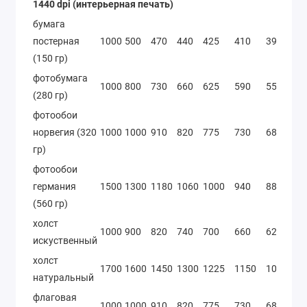
1440 dpi (интерьерная печать)
бумага
постерная
1000
500
470
440
425
410
395
3
(150 гр)
фотобумага
1000
800
730
660
625
590
555
5
(280 гр)
фотообои
норвегия (320
1000
1000
910
820
775
730
685
6
гр)
фотообои
германия
1500
1300
1180
1060
1000
940
880
8
(560 гр)
холст
1000
900
820
740
700
660
620
5
искуственный
холст
1700
1600
1450
1300
1225
1150
1075
1
натуральный
флаговая
1000
1000
910
820
775
730
685
6