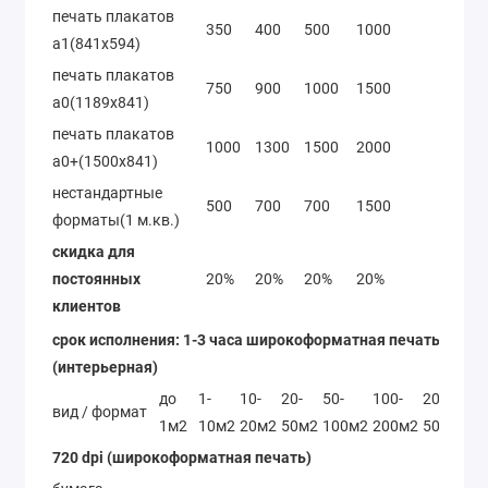
печать плакатов
350
400
500
1000
а1(841х594)
печать плакатов
750
900
1000
1500
а0(1189х841)
печать плакатов
1000
1300
1500
2000
а0+(1500х841)
нестандартные
500
700
700
1500
форматы(1 м.кв.)
скидка для
постоянных
20%
20%
20%
20%
клиентов
срок исполнения: 1-3 часа широкоформатная печать
(интерьерная)
до
1-
10-
20-
50-
100-
200-
вид / формат
>
1м2
10м2
20м2
50м2
100м2
200м2
500м2
720 dpi (широкоформатная печать)