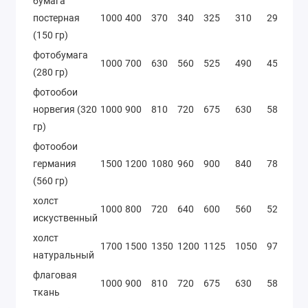
бумага
постерная
1000
400
370
340
325
310
295
2
(150 гр)
фотобумага
1000
700
630
560
525
490
455
4
(280 гр)
фотообои
норвегия (320
1000
900
810
720
675
630
585
5
гр)
фотообои
германия
1500
1200
1080
960
900
840
780
7
(560 гр)
холст
1000
800
720
640
600
560
520
4
искуственный
холст
1700
1500
1350
1200
1125
1050
975
9
натуральный
флаговая
1000
900
810
720
675
630
585
5
ткань