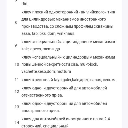
6
rfid.
ключ плоский односторонний «английского» типа
для цилиндровых механизмов иностранного
8
производства, со сложным профилем скважины: пр-ва
assa, fab, bks, dom, winkhaus
ключ «специальный» к цилиндровым механизмам:
9
kale, apecs, mcm и др.
ключ «специальный» к цилиндровым механизмам
10
повышенной секретности cisa, mul-t-lock,
vachette,keso,dom, mottura
11
ключ крестовый fayn,guler,kale,apex, canas, сельмаш
ключ одно- и двусторонний для автомобилей
12
отечественного пр-ва.
ключ одно- и двусторонний для автомобилей
13
иностранного пр-ва.
ключ для автомобилей иностранного пр-ва 2-4-
14
сторонний, специальный