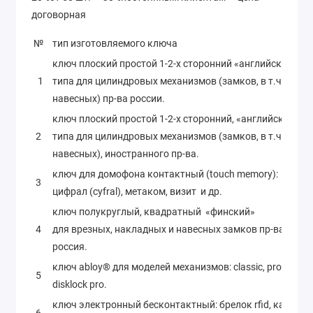
договорная
№
тип изготовляемого ключа
ключ плоский простой 1-2-х сторонний «английского»
1
типа для цилиндровых механизмов (замков, в т.ч.
навесных) пр-ва россии.
ключ плоский простой 1-2-х сторонний, «английского»
2
типа для цилиндровых механизмов (замков, в т.ч.
навесных), иностранного пр-ва.
ключ для домофона контактный (touch memory):
3
цифрал (cyfral), метаком, визит и др.
ключ полукруглый, квадратный «финский»
4
для врезных, накладных и навесных замков пр-ва
россия.
ключ abloy® для моделей механизмов: classic, profile,
5
disklock pro.
ключ электронный бесконтактный: брелок rfid, карта