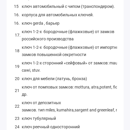
15
ключ автомобильный с чипом (транспондером).
16.
корпуса для автомобильных ключей.
16.
ключ gerda , барьер
ключ 1-2-х бородочные (флажковые) от замков
17.
российского производства
ключ 1-2-х бородочные (флажковые) от импортных
18
замков повышенной секретности
ключ 1-2-х сторонний «сейфовый» от замков: mauer,
19
cawi, stuv.
20
ключ для мебели (латунь, бронза)
ключ от помповых замков: mottura, atra,potent, fichet и
21
др.
ключ от депозитных
22
замков. тип miles, kumahira,sargent and greenleaf, mosler
23
ключ тубулярный
24
ключ реечный односторонний