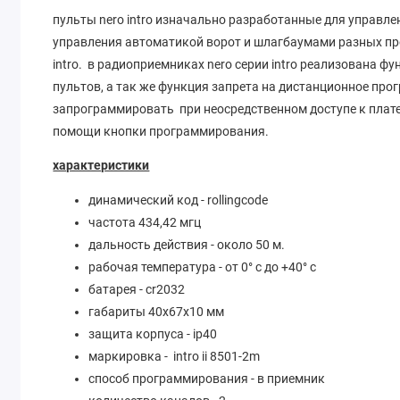
пульты nero intro изначально разработанные для управл
управления автоматикой ворот и шлагбаумами разных про
intro. в радиоприемниках nero серии intro реализована
пультов, а так же функция запрета на дистанционное пр
запрограммировать при неосредственном доступе к плат
помощи кнопки программирования.
характеристики
динамический код - rollingcode
частота 434,42 мгц
дальность действия - около 50 м.
рабочая температура - от 0° с до +40° с
батарея - cr2032
габариты 40х67х10 мм
защита корпуса - ip40
маркировка - intro ii 8501-2m
способ программирования - в приемник