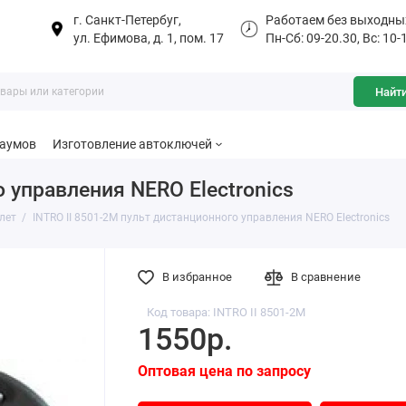
г. Санкт-Петербуг,
Работаем без выходны
ул. Ефимова, д. 1, пом. 17
Пн-Сб: 09-20.30, Вс: 10-
Найт
баумов
Изготовление автоключей
о управления NERO Electronics
лет
INTRO II 8501-2M пульт дистанционного управления NERO Electronics
В избранное
В сравнение
Код товара: INTRO II 8501-2M
1550р.
Оптовая цена по запросу