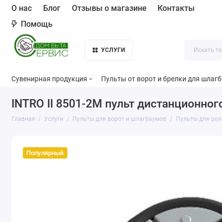
О нас
Блог
Отзывы о магазине
Контакты
Помощь
УСЛУГИ
Сувенирная продукция
Пульты от ворот и брелки для шлаг
INTRO II 8501-2M пульт дистанционног
Главная
Услуги
Пульты для ворот и шлагбаумов
Пульты для рол
Популярный