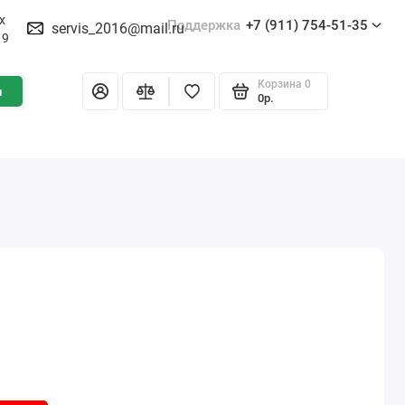
х
Поддержка
+7 (911) 754-51-35
servis_2016@mail.ru
19
Корзина
0
и
0р.