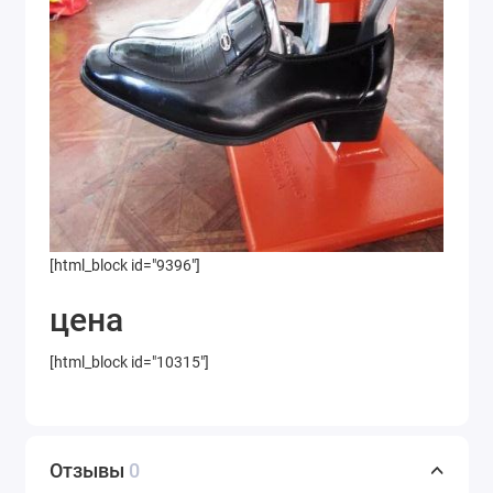
[html_block id="9396"]
цена
[html_block id="10315"]
Отзывы
0