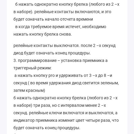
б нажать однократно кнопку брелка (любого из 2 –х
в наборе). релейные контакты включаются, и это
будет означать начало отсчета времени
в когда требуемое время истечет, необходимо
нажать кнопку брелка снова.
релейные контакты выключатся. после 2 –х секунд
диод будет означать конец процедуры.
3. программирование – установка приемника а
триггерный режим:
а нажать кнопку pro и удерживать от 3 –х до 8 –и
секунд ( во время удержания диод светится зеленым,
затем красным)
б нажать однократно кнопку брелка (любого из 2 –х
в наборе) три раза, но с интервалом менее 2 –х
секунд. релейные ключи включатся и выключатся, а
индикатор приемника изменит цвет четыре раза, что
будет означать конец процедуры.