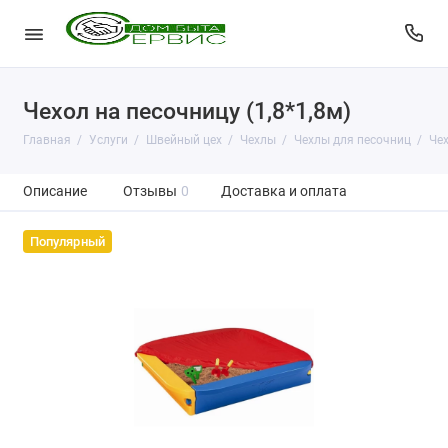
Чехол на песочницу (1,8*1,8м)
Главная
Услуги
Швейный цех
Чехлы
Чехлы для песочниц
Чех
Описание
Отзывы
0
Доставка и оплата
Популярный