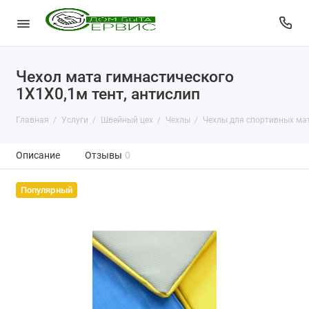
Чехол мата гимнастического
1Х1Х0,1м тент, антислип
Главная
Услуги
Швейный цех
Чехлы
Чехлы для спортивных ма
Описание
Отзывы
0
Популярный