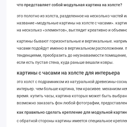
что представляет собой модульная картина на холсте?
это полотно из холста, разделенное на несколько частей 
название «модульные картины на холсте с часами». картин
на несколько «элементов», выглядит креативно и объемн
картины бывают горизонтальные и вертикальные. например
часами подойдут именно в вертикальном расположении. п
тенденциями, преобразить до неузнаваемости помещение,
если есть пустая стена, куда раньше вешали ковры.
картины с часами на холсте для интерьера
это холст с подрамником из натуральной древесины-сосн
интерьер. чем больше картина, тем красивее. механизм не
время. купить часы, картина которых может быть выбрана
возможно заказать фон любой фотографии, предоставлен
как правильно сделать крепление для модульной карти
с обратной стороны картины имеется специальное крепл