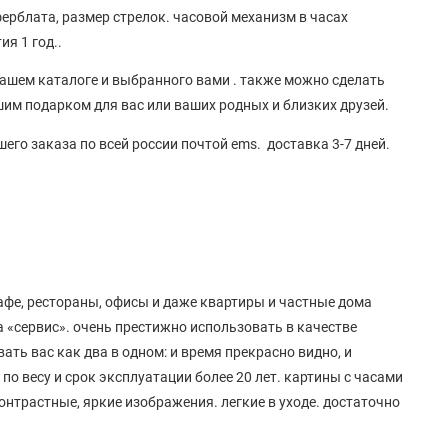
ерблата, размер стрелок. часовой механизм в часах
я 1 год..
нашем каталоге и выбранного вами . также можно сделать
шим подарком для вас или ваших родных и близких друзей.
его заказа по всей россии почтой ems. доставка 3-7 дней.
фе, рестораны, офисы и даже квартиры и частные дома
а «сервис». очень престижно использовать в качестве
ать вас как два в одном: и время прекрасно видно, и
по весу и срок эксплуатации более 20 лет. картины с часами
контрастные, яркие изображения. легкие в уходе. достаточно