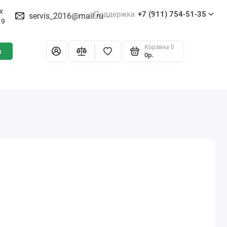
х
Поддержка
+7 (911) 754-51-35
servis_2016@mail.ru
19
Корзина
0
и
0р.