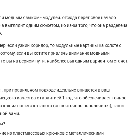
или модным языком - модулей. отсюда берет свое начало
а выглядит одним сюжетом, но из-за того, что она разделена
о.
, если узкий коридор, то модульные картины на холсте с
оэтому, если вы хотите привлечь внимание модными
 то вы на верном пути. наиболее выгодным вариантом станет,
ы. при правильном подходе идеально впишется в ваш
мецкого качества с гарантией 1 год, что обеспечивает точное
 как из нашего каталога (он постоянно пополняется), так и
ной вами.
ны?
ение из пластмассовых крючков с металлическими