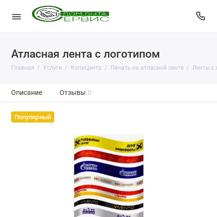
Атласная лента с логотипом
Главная
Услуги
КопиЦентр
Печать на атласной ленте
Ленты с
Описание
Отзывы
0
Популярный